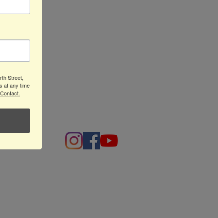
th Street,
s at any time
 Contact.