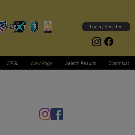
Login / Register
WPSL
New Page
Search Results
Event List