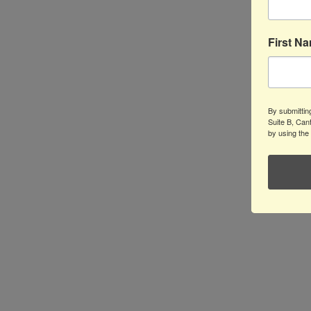
First N
By submittin
Suite B, Can
by using the