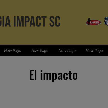
IA IMPACT SC
New Page
New Page
New Page
New Page
El impacto