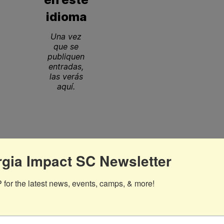
idioma
Una vez
que se
publiquen
entradas,
las verás
aquí.
gia Impact SC Newsletter
for the latest news, events, camps, & more!
no hay ninguna entrada publica