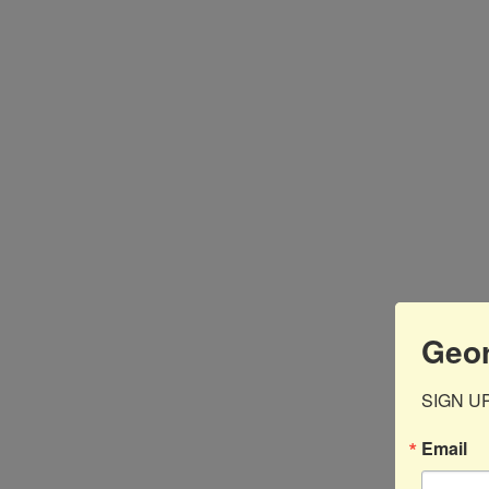
Geor
SIGN UP 
Email
Aún 