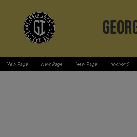
GEORG
New Page
New Page
New Page
Anchor 5