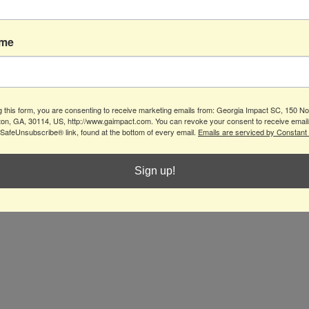
este idioma
ame
Una vez que se publiquen entradas, las verás aquí.
g this form, you are consenting to receive marketing emails from: Georgia Impact SC, 150 Nor
ton, GA, 30114, US, http://www.gaimpact.com. You can revoke your consent to receive email
 SafeUnsubscribe® link, found at the bottom of every email.
Emails are serviced by Constant
Sign up!